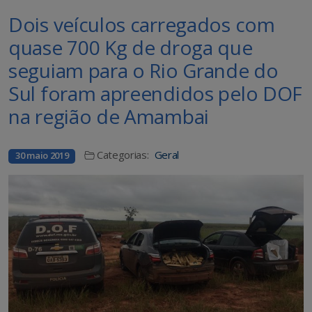
Dois veículos carregados com
quase 700 Kg de droga que
seguiam para o Rio Grande do
Sul foram apreendidos pelo DOF
na região de Amambai
Categorias:
Geral
30 maio 2019