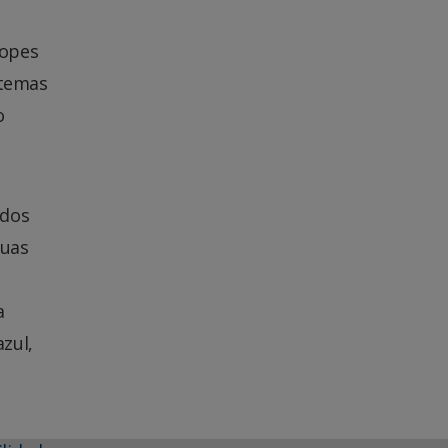
Lopes
stemas
o
ados
duas
a
zul,