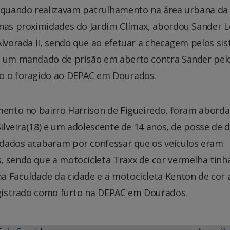
F quando realizavam patrulhamento na área urbana da
 nas proximidades do Jardim Clímax, abordou Sander 
Alvorada II, sendo que ao efetuar a checagem pelos si
ia um mandado de prisão em aberto contra Sander pel
do o foragido ao DEPAC em Dourados.
amento no bairro Harrison de Figueiredo, foram abord
Silveira(18) e um adolescente de 14 anos, de posse de 
rdados acabaram por confessar que os veículos eram
, sendo que a motocicleta Traxx de cor vermelha tinh
a Faculdade da cidade e a motocicleta Kenton de cor a
registrado como furto na DEPAC em Dourados.