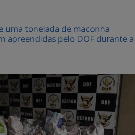
de uma tonelada de maconha
m apreendidas pelo DOF durante a