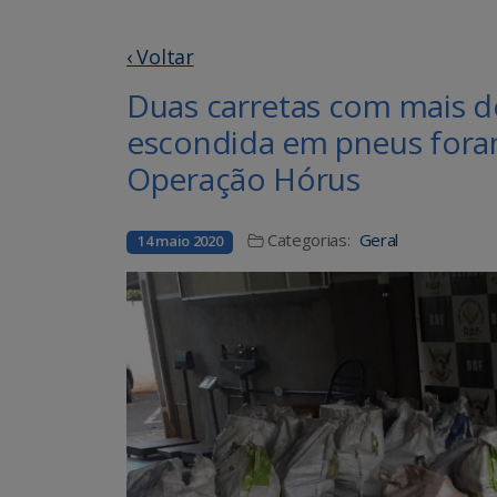
‹ Voltar
Duas carretas com mais 
escondida em pneus fora
Operação Hórus
Categorias:
Geral
14 maio 2020