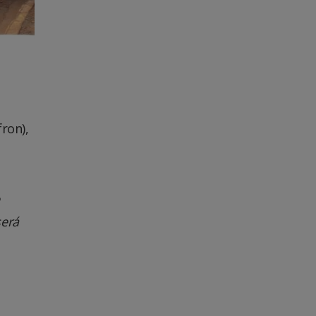
ron),
será