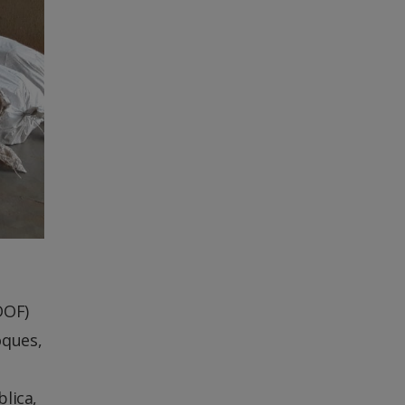
DOF)
oques,
lica,