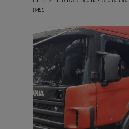
carretas já com a droga na saída da cid
(MS).