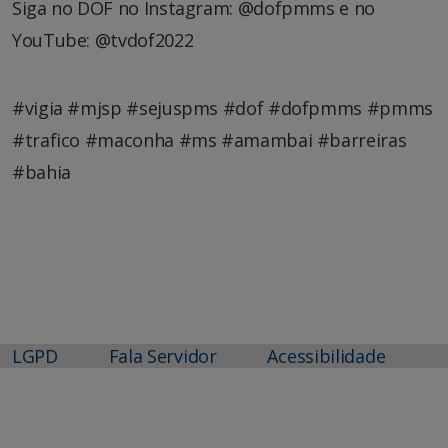
Siga no DOF no Instagram: @dofpmms e no
YouTube: @tvdof2022
#vigia #mjsp #sejuspms #dof #dofpmms #pmms
#trafico #maconha #ms #amambai #barreiras
#bahia
LGPD
Fala Servidor
Acessibilidade