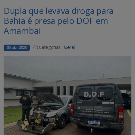
Dupla que levava droga para
Bahia é presa pelo DOF em
Amambai
Categorias:
Geral
05 abr 2023