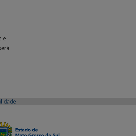
s e
será
ilidade