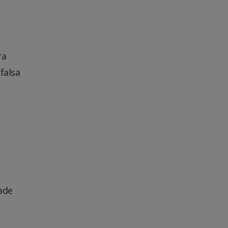
ra
falsa
ade