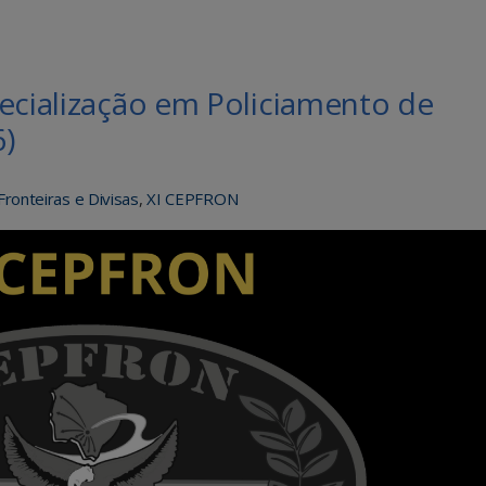
ecialização em Policiamento de
)
Fronteiras e Divisas
,
XI CEPFRON