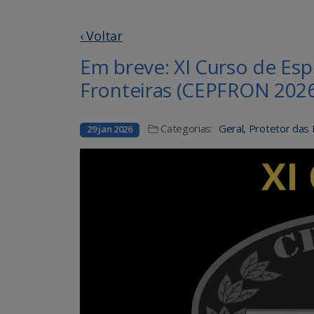
‹ Voltar
Em breve: XI Curso de Esp
Fronteiras (CEPFRON 2026
Categorias:
Geral
,
Protetor das 
29 jan 2026