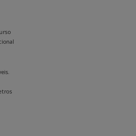
curso
cional
eis.
etros