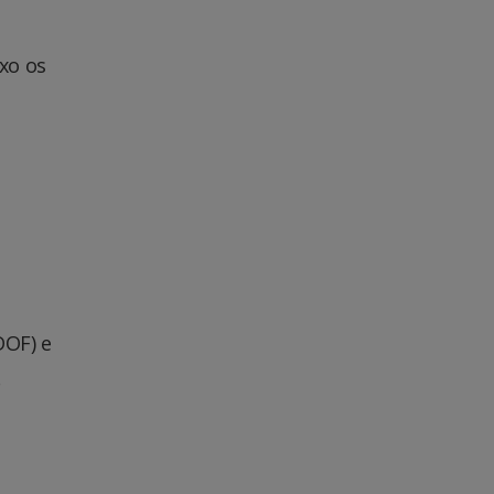
xo os
DOF) e
.