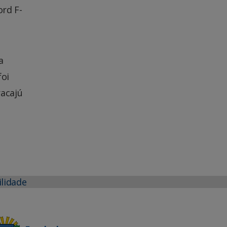
rd F-
a
foi
racajú
ilidade