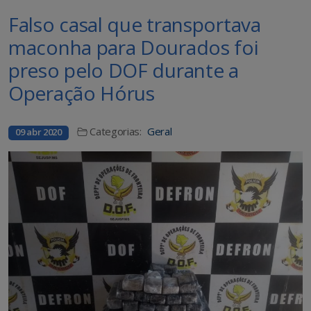
Falso casal que transportava
maconha para Dourados foi
preso pelo DOF durante a
Operação Hórus
Categorias:
Geral
09 abr 2020