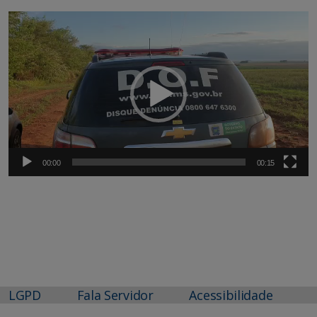
Tocador
de
vídeo
00:00
00:15
LGPD
Fala Servidor
Acessibilidade