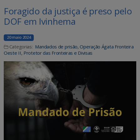
Foragido da justiça é preso pelo
DOF em Ivinhema
20 maio 2024
Categorias:
Mandados de prisão
,
Operação Ágata Fronteira
Oeste II
,
Protetor das Fronteiras e Divisas