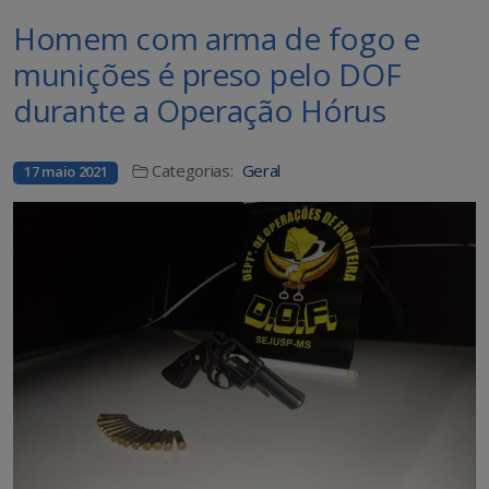
Homem com arma de fogo e
munições é preso pelo DOF
durante a Operação Hórus
Categorias:
Geral
17 maio 2021