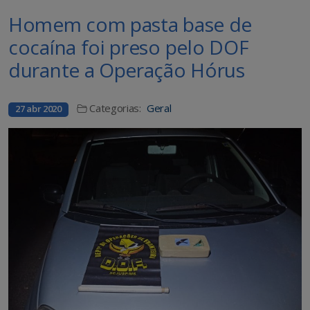
Homem com pasta base de
cocaína foi preso pelo DOF
durante a Operação Hórus
Categorias:
Geral
27 abr 2020