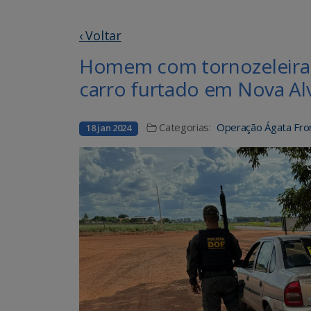
‹ Voltar
Homem com tornozeleira 
carro furtado em Nova Al
Categorias:
Operação Ágata Fron
18 jan 2024