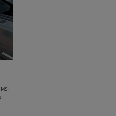
a MS-
oi