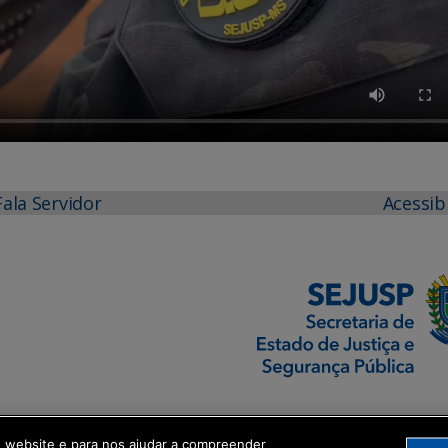
Fala Servidor
Acessib
o website e para nos ajudar a compreender