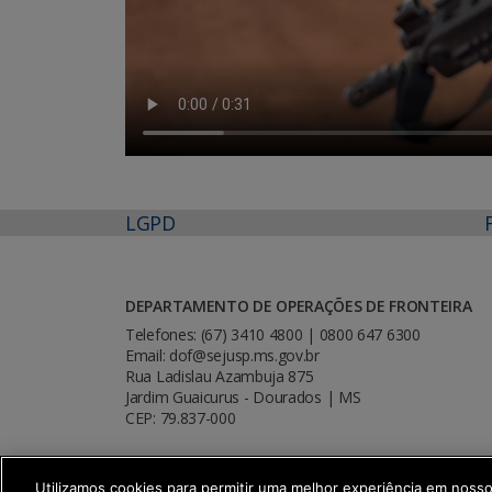
LGPD
DEPARTAMENTO DE OPERAÇÕES DE FRONTEIRA
Telefones: (67) 3410 4800 | 0800 647 6300
Email: dof@sejusp.ms.gov.br
Rua Ladislau Azambuja 875
Jardim Guaicurus - Dourados | MS
CEP: 79.837-000
Utilizamos cookies para permitir uma melhor experiência em noss