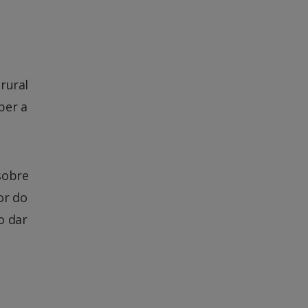
rural
ber a
sobre
or do
o dar