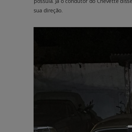
possuía. Já o condutor do Chevette dis
sua direção.