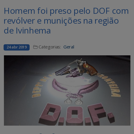
Homem foi preso pelo DOF com
revólver e munições na região
de Ivinhema
Categorias:
Geral
24 abr 2019