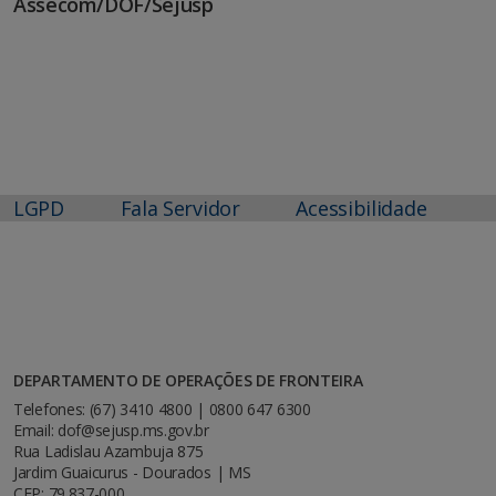
Assecom/DOF/Sejusp
LGPD
Fala Servidor
Acessibilidade
DEPARTAMENTO DE OPERAÇÕES DE FRONTEIRA
Telefones: (67) 3410 4800 | 0800 647 6300
Email: dof@sejusp.ms.gov.br
Rua Ladislau Azambuja 875
Jardim Guaicurus - Dourados | MS
CEP: 79.837-000