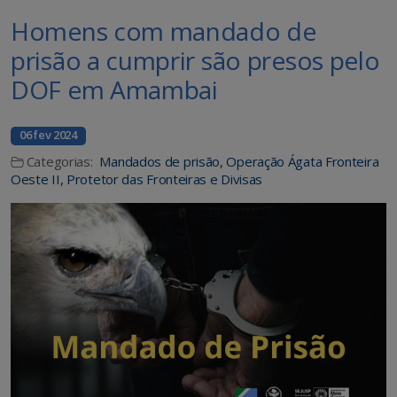
Homens com mandado de
prisão a cumprir são presos pelo
DOF em Amambai
06 fev 2024
Categorias:
Mandados de prisão
,
Operação Ágata Fronteira
Oeste II
,
Protetor das Fronteiras e Divisas