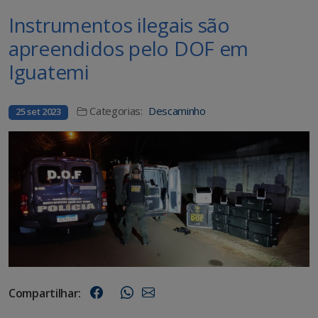
Instrumentos ilegais são
apreendidos pelo DOF em
Iguatemi
Categorias:
Descaminho
25 set 2023
Compartilhar: