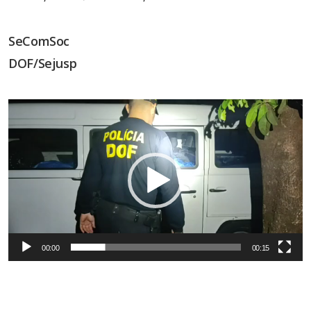
SeComSoc
DOF/Sejusp
Tocador
de
vídeo
00:00
00:15