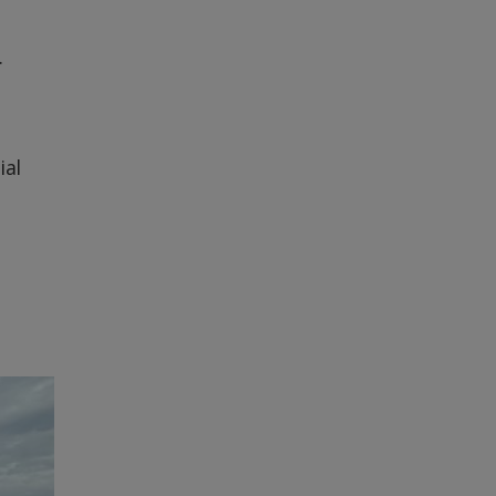
.
ial