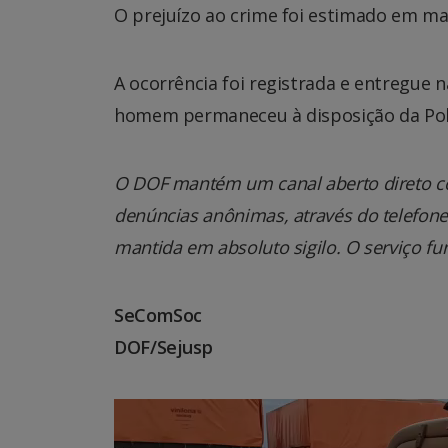
O prejuízo ao crime foi estimado em mai
A ocorrência foi registrada e entregue 
homem permaneceu à disposição da Políc
O DOF mantém um canal aberto direto co
denúncias anônimas, através do telefone 0
mantida em absoluto sigilo. O serviço fu
SeComSoc
DOF/Sejusp
Tocador
de