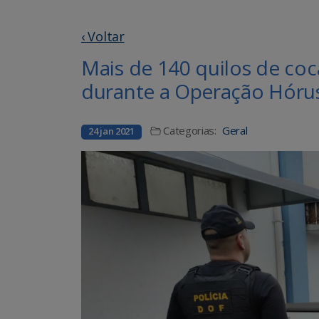
‹ Voltar
Mais de 140 quilos de co
durante a Operação Hóru
Categorias:
Geral
24 jan 2021