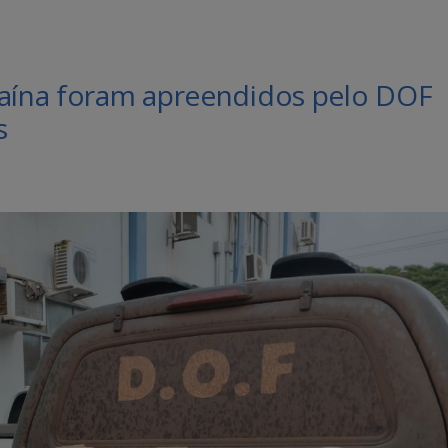
caína foram apreendidos pelo DOF
s