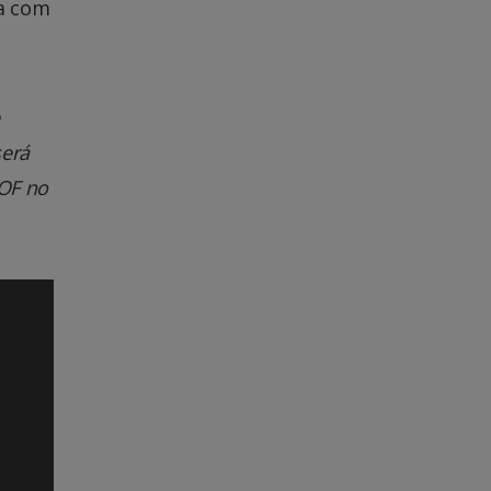
ia com
será
DOF no