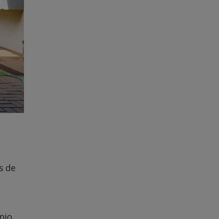
s de
ípio