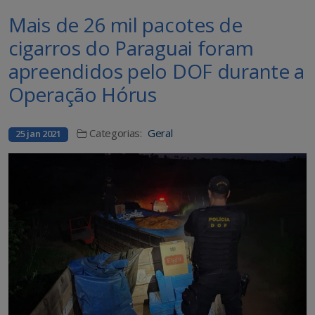
Mais de 26 mil pacotes de
cigarros do Paraguai foram
apreendidos pelo DOF durante a
Operação Hórus
Categorias:
Geral
25 jan 2021