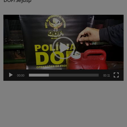
DOF/Sejusp
Tocador
de
vídeo
00:00
00:11