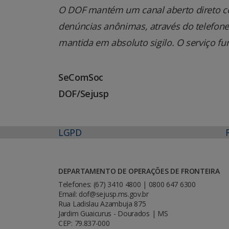
O DOF mantém um canal aberto direto co
denúncias anônimas, através do telefone 0
mantida em absoluto sigilo. O serviço fu
SeComSoc
DOF/Sejusp
LGPD
DEPARTAMENTO DE OPERAÇÕES DE FRONTEIRA
Telefones: (67) 3410 4800 | 0800 647 6300
Email: dof@sejusp.ms.gov.br
Rua Ladislau Azambuja 875
Jardim Guaicurus - Dourados | MS
CEP: 79.837-000