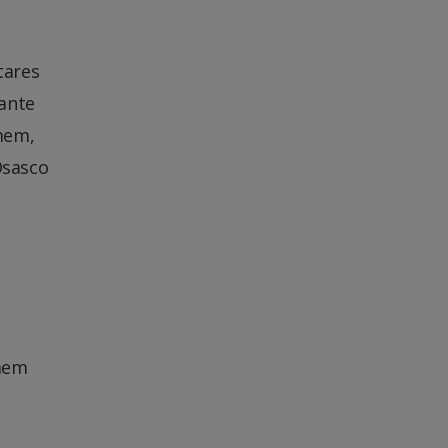
tares
ante
mem,
Osasco
omem