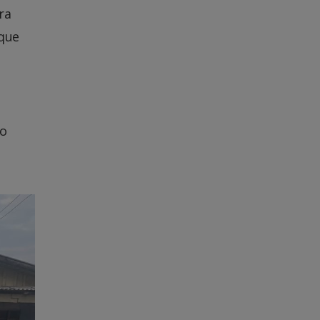
ra
 que
to