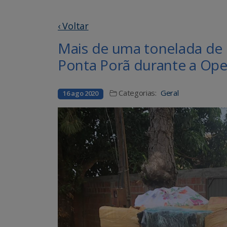
‹ Voltar
Mais de uma tonelada de
Ponta Porã durante a Op
Categorias:
Geral
16 ago 2020