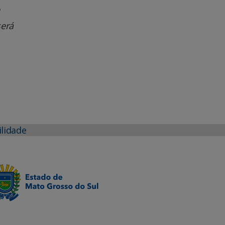
será
ilidade