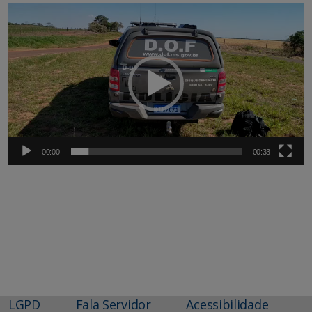
Tocador
de
vídeo
00:00
00:33
LGPD
Fala Servidor
Acessibilidade