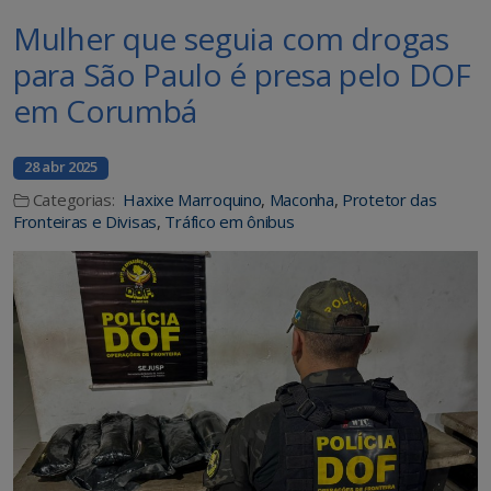
Mulher que seguia com drogas
para São Paulo é presa pelo DOF
em Corumbá
28 abr 2025
Categorias:
Haxixe Marroquino
,
Maconha
,
Protetor das
Fronteiras e Divisas
,
Tráfico em ônibus