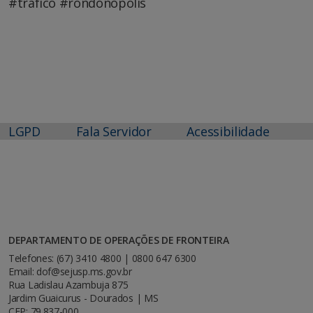
#trafico #rondonopolis
LGPD
Fala Servidor
Acessibilidade
DEPARTAMENTO DE OPERAÇÕES DE FRONTEIRA
Telefones: (67) 3410 4800 | 0800 647 6300
Email: dof@sejusp.ms.gov.br
Rua Ladislau Azambuja 875
Jardim Guaicurus - Dourados | MS
CEP: 79.837-000