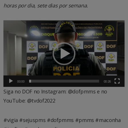
horas por dia, sete dias por semana.
Tocador
de
vídeo
00:00
00:26
Siga no DOF no Instagram: @dofpmms e no
YouTube: @tvdof2022
#vigia #sejuspms #dofpmms #pmms #maconha