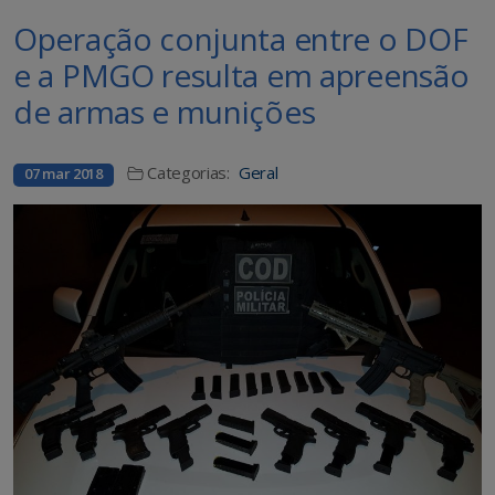
Operação conjunta entre o DOF
e a PMGO resulta em apreensão
de armas e munições
Categorias:
Geral
07 mar 2018