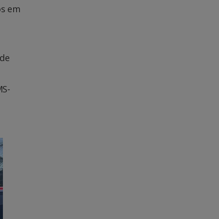
os em
 de
MS-