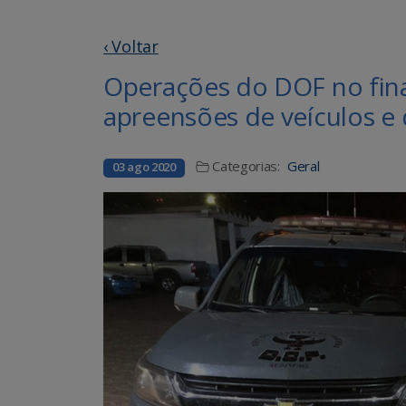
‹ Voltar
Operações do DOF no fina
apreensões de veículos e
Categorias:
Geral
03 ago 2020