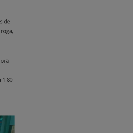
s de
droga,
Porã
m
 1,80