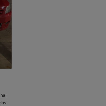
inal
las