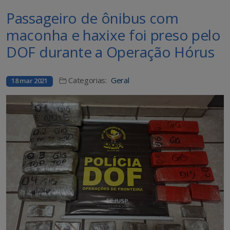
Passageiro de ônibus com
maconha e haxixe foi preso pelo
DOF durante a Operação Hórus
Categorias:
Geral
18 mar 2021