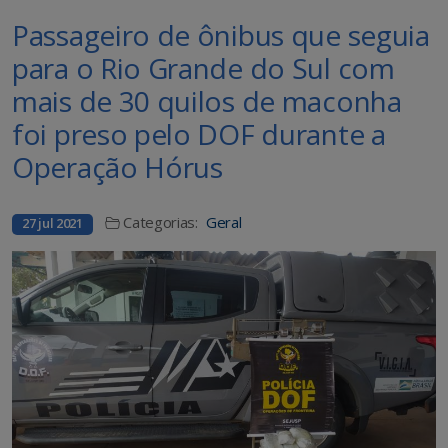
Passageiro de ônibus que seguia
para o Rio Grande do Sul com
mais de 30 quilos de maconha
foi preso pelo DOF durante a
Operação Hórus
Categorias:
Geral
27 jul 2021