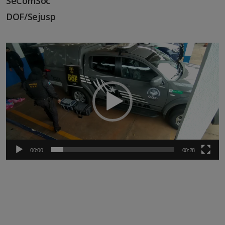
SeComSoc
DOF/Sejusp
Tocador
de
vídeo
00:00
00:28