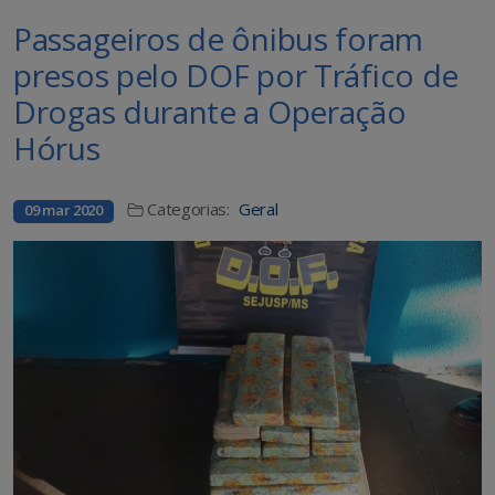
Passageiros de ônibus foram
presos pelo DOF por Tráfico de
Drogas durante a Operação
Hórus
Categorias:
Geral
09 mar 2020