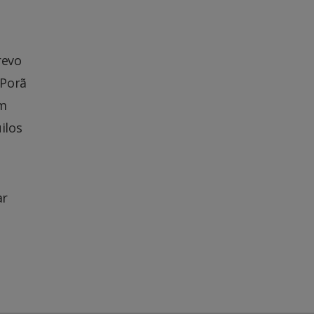
revo
 Porã
em
ilos
ar