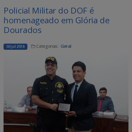
Policial Militar do DOF é
homenageado em Glória de
Dourados
Categorias:
Geral
03 jul 2018