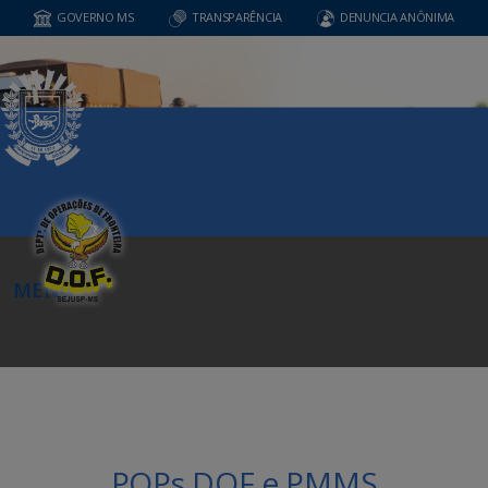
GOVERNO MS
TRANSPARÊNCIA
DENUNCIA ANÔNIMA
MENU
POPs DOF e PMMS