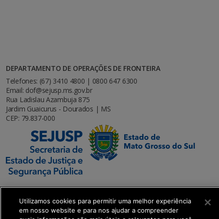
DEPARTAMENTO DE OPERAÇÕES DE FRONTEIRA
Telefones: (67) 3410 4800 | 0800 647 6300
Email: dof@sejusp.ms.gov.br
Rua Ladislau Azambuja 875
Jardim Guaicurus - Dourados | MS
CEP: 79.837-000
Utilizamos cookies para permitir uma melhor experiência
em nosso website e para nos ajudar a compreender
SETDIG | Secretaria-Executiva de Transformação