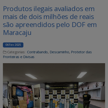
Produtos ilegais avaliados em
mais de dois milhões de reais
são apreendidos pelo DOF em
Maracaju
06 fev 2025
Categorias:
Contrabando
,
Descaminho
,
Protetor das
Fronteiras e Divisas