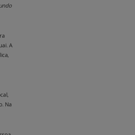
Mundo
ra
ai. A
ica,
cal,
o. Na
ssoa