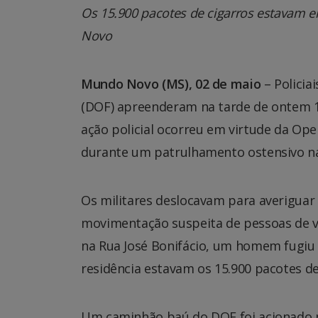
Os 15.900 pacotes de cigarros estavam 
Novo
Mundo Novo (MS), 02 de maio
– Policia
(DOF) apreenderam na tarde de ontem 1
ação policial ocorreu em virtude da Ope
durante um patrulhamento ostensivo n
Os militares deslocavam para averiguar
movimentação suspeita de pessoas de veí
na Rua José Bonifácio, um homem fugiu a
residência estavam os 15.900 pacotes d
Um caminhão baú do DOF foi acionado p