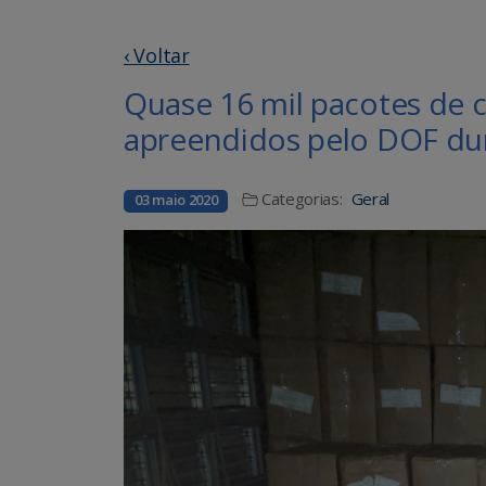
‹ Voltar
Quase 16 mil pacotes de 
apreendidos pelo DOF du
Categorias:
Geral
03 maio 2020