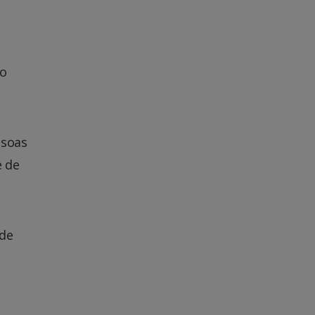
to
ssoas
e de
 de