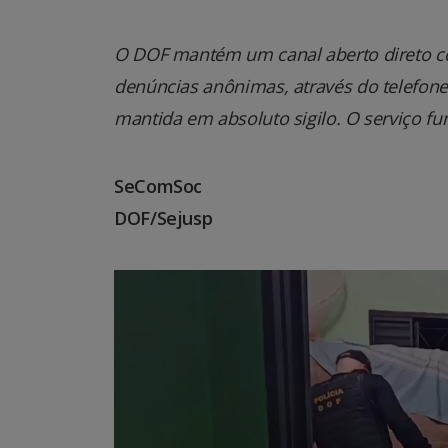
O DOF mantém um canal aberto direto co
denúncias anônimas, através do telefone 0
mantida em absoluto sigilo. O serviço fu
SeComSoc
DOF/Sejusp
Tocador
de
vídeo