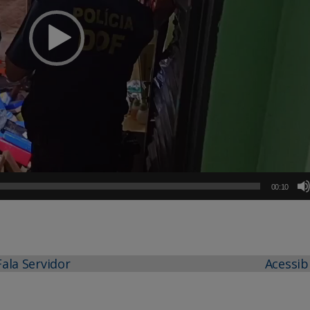
00:10
Fala Servidor
Acessib