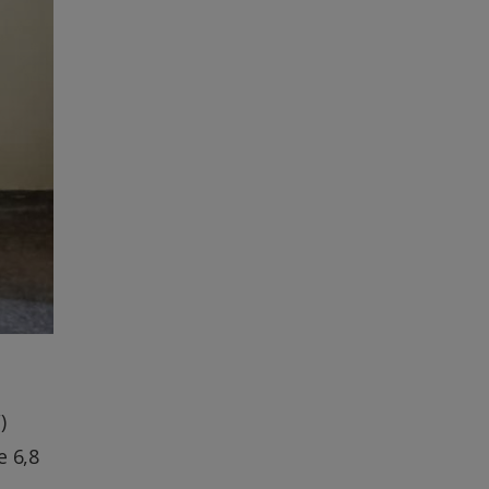
)
e 6,8