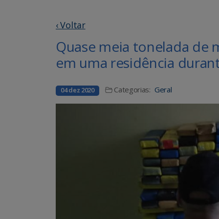
‹ Voltar
Quase meia tonelada de 
em uma residência duran
Categorias:
Geral
04 dez 2020