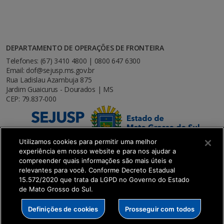
DEPARTAMENTO DE OPERAÇÕES DE FRONTEIRA
Telefones: (67) 3410 4800 | 0800 647 6300
Email: dof@sejusp.ms.gov.br
Rua Ladislau Azambuja 875
Jardim Guaicurus - Dourados | MS
CEP: 79.837-000
Utilizamos cookies para permitir uma melhor
experiência em nosso website e para nos ajudar a
compreender quais informações são mais úteis e
relevantes para você. Conforme Decreto Estadual
15.572/2020 que trata da LGPD no Governo do Estado
de Mato Grosso do Sul.
SETDIG | Secretaria-Executiva de Transformação
Definições de cookies
Prosseguir com todos
Digital