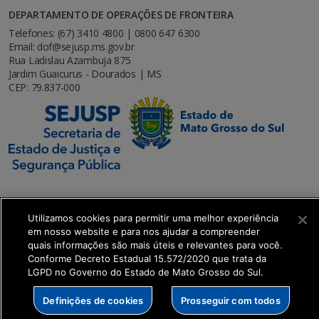
DEPARTAMENTO DE OPERAÇÕES DE FRONTEIRA
Telefones: (67) 3410 4800 | 0800 647 6300
Email: dof@sejusp.ms.gov.br
Rua Ladislau Azambuja 875
Jardim Guaicurus - Dourados | MS
CEP: 79.837-000
Utilizamos cookies para permitir uma melhor experiência
SETDIG | Secretaria-Executiva de Transformação
em nosso website e para nos ajudar a compreender
Digital
quais informações são mais úteis e relevantes para você.
Conforme Decreto Estadual 15.572/2020 que trata da
LGPD no Governo do Estado de Mato Grosso do Sul.
Definições de cookies
Prosseguir com todos