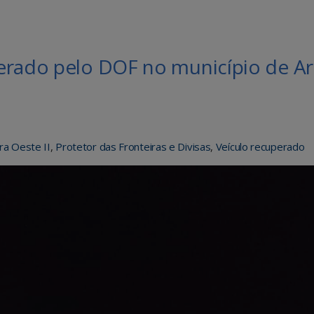
erado pelo DOF no município de Ar
ra Oeste II
,
Protetor das Fronteiras e Divisas
,
Veículo recuperado