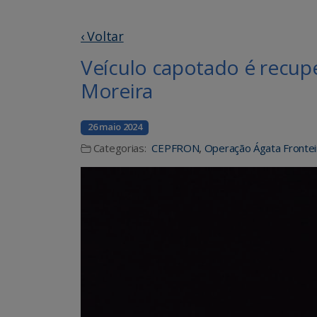
‹ Voltar
Veículo capotado é recup
Moreira
26 maio 2024
Categorias:
CEPFRON
,
Operação Ágata Frontei