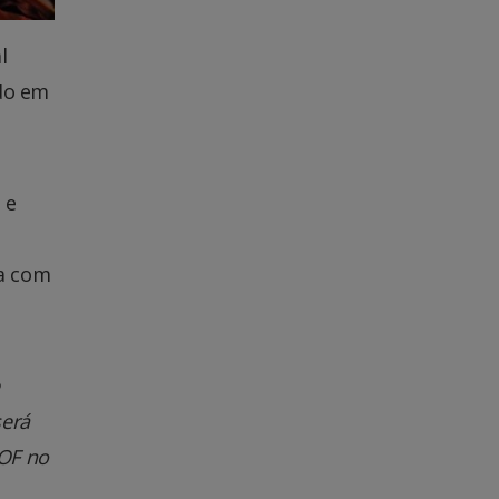
l
ado em
 e
ia com
será
DOF no