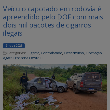
Veículo capotado em rodovia é
apreendido pelo DOF com mais
dois mil pacotes de cigarros
ilegais
21 dez 2023
Categorias:
Cigarro
,
Contrabando
,
Descaminho
,
Operação
Ágata Fronteira Oeste II