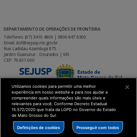
DEPARTAMENTO DE OPERAÇÕES DE FRONTEIRA
Telefones: (67) 3410 4800 | 0800 647 6300
Email: dof@sejusp.ms.gov.br
Rua Ladislau Azambuja 875
Jardim Guaicurus - Dourados | MS
CEP: 79.837-000
Utilizamos cookies para permitir uma melhor
experiência em nosso website e para nos ajudar a
compreender quais informações são mais úteis e
relevantes para você. Conforme Decreto Estadual
15.572/2020 que trata da LGPD no Governo do Estado
de Mato Grosso do Sul.
SETDIG | Secretaria-Executiva de Transformação
Definições de cookies
Prosseguir com todos
Digital