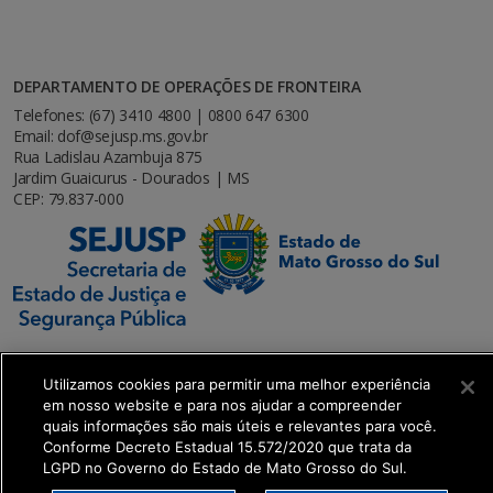
DEPARTAMENTO DE OPERAÇÕES DE FRONTEIRA
Telefones: (67) 3410 4800 | 0800 647 6300
Email: dof@sejusp.ms.gov.br
Rua Ladislau Azambuja 875
Jardim Guaicurus - Dourados | MS
CEP: 79.837-000
Utilizamos cookies para permitir uma melhor experiência
em nosso website e para nos ajudar a compreender
SETDIG | Secretaria-Executiva de Transformação
quais informações são mais úteis e relevantes para você.
Digital
Conforme Decreto Estadual 15.572/2020 que trata da
LGPD no Governo do Estado de Mato Grosso do Sul.