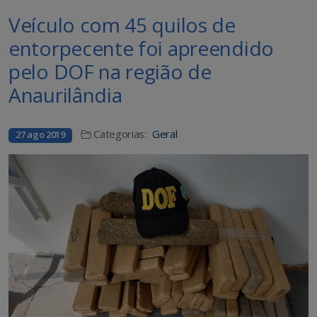
Veículo com 45 quilos de
entorpecente foi apreendido
pelo DOF na região de
Anaurilândia
Categorias:
Geral
27 ago 2019