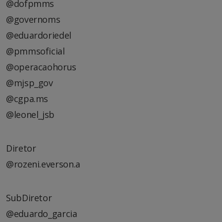
@dofpmms
@governoms
@eduardoriedel
@pmmsoficial
@operacaohorus
@mjsp_gov
@cgpa.ms
@leonel_jsb
Diretor
@rozeni.everson.a
SubDiretor
@eduardo_garcia