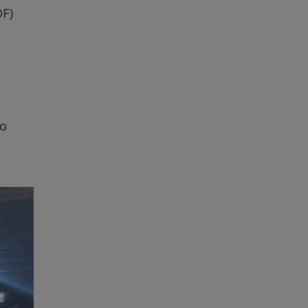
OF)
to