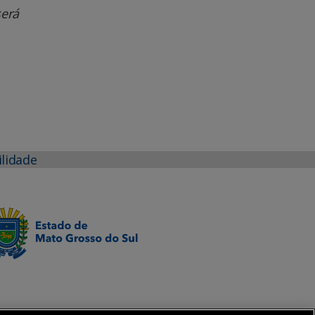
será
ilidade