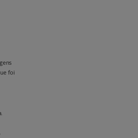
a
rgens
ue foi
.