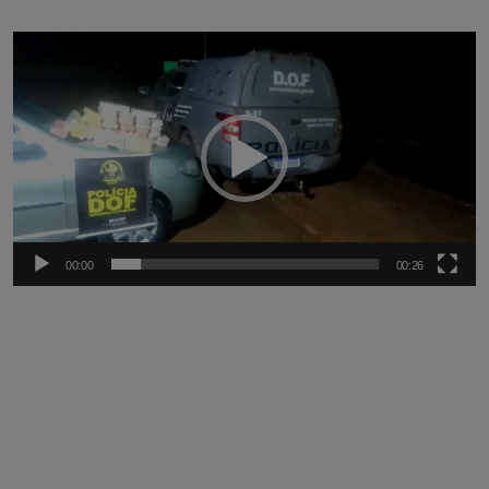
Tocador
de
vídeo
00:00
00:26