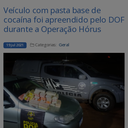
Veículo com pasta base de
cocaína foi apreendido pelo DOF
durante a Operação Hórus
Categorias:
Geral
19 jul 2021