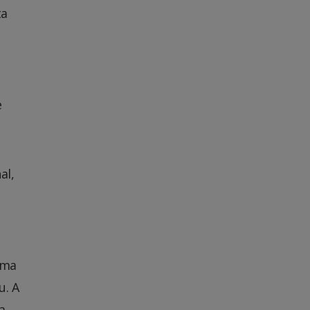
ta
e
al,
uma
u. A
a