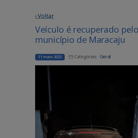
‹ Voltar
Veículo é recuperado pelo
município de Maracaju
Categorias:
Geral
11 maio 2023