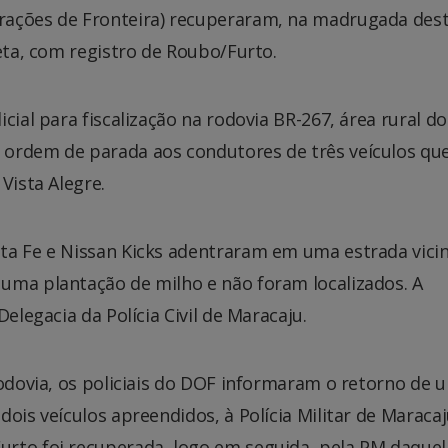
rações de Fronteira) recuperaram, na madrugada des
reta, com registro de Roubo/Furto.
cial para fiscalização na rodovia BR-267, área rural do
 ordem de parada aos condutores de três veículos qu
Vista Alegre.
ta Fe e Nissan Kicks adentraram em uma estrada vicin
uma plantação de milho e não foram localizados. A
elegacia da Polícia Civil de Maracaju.
rodovia, os policiais do DOF informaram o retorno de 
ois veículos apreendidos, à Polícia Militar de Maracaj
rto foi recuperada, logo em seguida, pela PM daquel