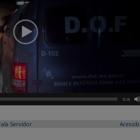
01:01
Fala Servidor
Acessib